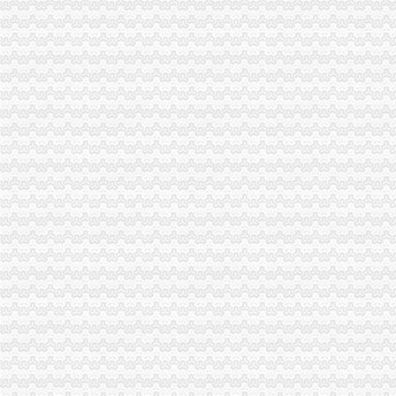
武昌丁字桥付家坡代账公司 工商企业在开办建设期涉税业务处理_嘉
【重庆农业银行】农业银行重庆石坪桥支行_电话_地址_地图-卡盟网
项目名称：重庆市九龙坡区石坪桥正街24号附7号商业房屋-重庆产
武昌丁字桥有没有代账的。我想请个代账会计_搜问问
重庆赛腾自动化仪表有限公司-重庆
奉贤庄行南桥代账会计整理账变更法人股权增加范围-上海58同城
中南路代理记账、中南路财务代账公司、丁字桥代理记账-会计/审计-
【图】九龙坡工商注册谢家湾石坪桥工商代办代账报税为你服务_重庆
【武珞路代理记账、丁字桥代理记账、武昌会计代账、阅马场会计代账