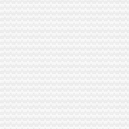
重庆水务：审计报告（2017-03-31）_重庆水务（）个股公告-
【重庆石坪桥代理记帐公司|会计代理记账价格|代理记账收费】-重庆赶
重庆利安科技有限公司石坪桥后街代理缴费厅_【电话地址_招聘信息_
【石坪桥记账报税_石坪桥记账报税代理_石坪桥记账报税收费】-58到
【重庆石坪桥工商注册|工商注册代理|工商注册代办】-重庆赶集网
石坪桥会计公司-重庆爱问分类
【石坪桥证件代办_石坪桥证件代办公司_石坪桥代办企业证件】-58到
【石坪桥会计招聘网|石坪桥会计师招聘信息】-重庆58同城
【58同城】石坪桥司机外派|石坪桥代驾司机
【58同城】石坪桥代驾_石坪桥代驾公司_石坪桥代驾租车
【石坪桥上市|石坪桥上市公司】-今题石坪桥上市公司网1
重庆便捷代理记账有限公司
【重庆石坪桥代驾公司|代驾司机|代驾价格】-重庆赶集网
重庆利安科技有限公司石坪桥后街代理缴费厅
【重庆石坪桥代办验车价格|专业上门代办汽车验车】-重庆赶集网
重庆钢运置业代理有限公司石坪桥分公司
重庆统计从业资格：适合个人代账使用财务软件_960教育_金蝶KIS-
【58同城】石坪桥长途代驾_石坪桥长途代驾公司_长途代驾司机
重庆石坪桥哪个会计培训学校好-报名在线
石坪桥、陈家坪会计培训去哪里？_会计_天涯论坛_天涯社区
【石坪桥同城取送_石坪桥全程代取送_石坪桥代取送价格】-58到家