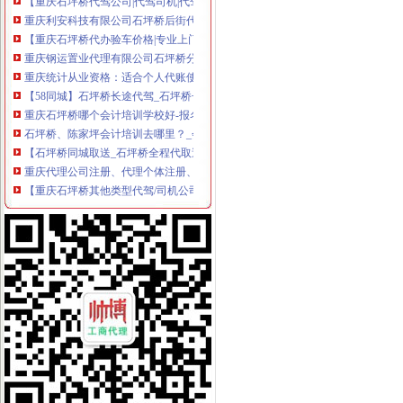
重庆利安科技有限公司石坪桥后街代理缴费厅
【重庆石坪桥代办验车价格|专业上门代办汽车验车】-重庆赶集网
重庆钢运置业代理有限公司石坪桥分公司
重庆统计从业资格：适合个人代账使用财务软件_960教育_金蝶KIS-
【58同城】石坪桥长途代驾_石坪桥长途代驾公司_长途代驾司机
重庆石坪桥哪个会计培训学校好-报名在线
石坪桥、陈家坪会计培训去哪里？_会计_天涯论坛_天涯社区
【石坪桥同城取送_石坪桥全程代取送_石坪桥代取送价格】-58到家
重庆代理公司注册、代理个体注册、代理记账重庆工商年检今题网
【重庆石坪桥其他类型代驾/司机公司】-重庆赶集网
重庆钢运置业代理有限公司石坪桥分公司_重庆市_渝中区_企业在线
【九龙坡区石坪桥公司代办注册,可以注册公司】价格,厂家,图片,
重庆利安科技有限公司石坪桥后街代理缴费厅--介绍信息
石坪桥、陈家坪会计培训去哪里？【杨家坪吧】_百度贴吧
【重庆九龙坡石坪桥注册公司_代理注册公司_工商注册】-重庆工商注
重庆九龙坡石坪桥诉讼代理信息,重庆九龙坡石坪桥诉讼代理服务,
重庆钢运置业代理有限公司石坪桥分公司
重庆市九龙坡区石坪桥正街24号附7号商业房屋_重庆市渝中区人民法
重庆便捷代理记账有限公司,主营：代办工商；代理记账；税务咨询；
时尚流行服饰处理售后一件代发-石坪桥代理/招商加盟|重庆酷易搜
重庆钢运置业代理有限公司石坪桥分公司