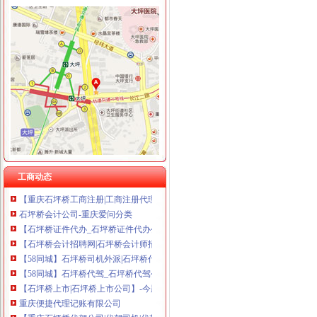
石坪桥代账公司
重庆晨报数字报
【乐山二手帐篷转让/交易市场】-乐山赶集网
武昌街道口丁字桥专注代理记账公司注册专业会计代账工_志趣网
qq观止的足迹-蚂蜂窝
重庆水务：审计报告（2017-03-31）_重庆水务（）个股公告-
【重庆石坪桥代理记帐公司|会计代理记账价格|代理记账收费】-重庆赶
重庆利安科技有限公司石坪桥后街代理缴费厅_【电话地址_招聘信息_
【石坪桥记账报税_石坪桥记账报税代理_石坪桥记账报税收费】-58到
工商动态
【重庆石坪桥工商注册|工商注册代理|工商注册代办】-重庆赶集网
石坪桥会计公司-重庆爱问分类
【石坪桥证件代办_石坪桥证件代办公司_石坪桥代办企业证件】-58到
【石坪桥会计招聘网|石坪桥会计师招聘信息】-重庆58同城
【58同城】石坪桥司机外派|石坪桥代驾司机
【58同城】石坪桥代驾_石坪桥代驾公司_石坪桥代驾租车
【石坪桥上市|石坪桥上市公司】-今题石坪桥上市公司网1
重庆便捷代理记账有限公司
【重庆石坪桥代驾公司|代驾司机|代驾价格】-重庆赶集网