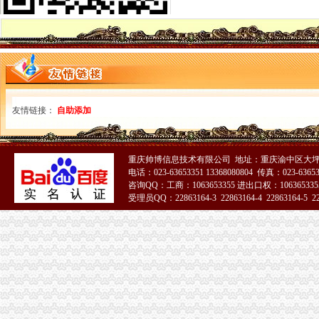
【金山桥公司代账、注册、价格低_专利注册】-专利注册-徐州赶集网
重庆市九龙坡区石坪桥后街12号的办公用房_重庆市第五中级人民法院
重庆石坪桥会计实操做账的学习班哪个好-报名在线
重庆生力运贸有限责任公司石坪桥火车票代售处联系方式_信用报告_
银桥代账公司|代账公司怎么样|金厚会计师（优质商家）_南京金厚会计
重庆市大泽置业代理有限公司石坪桥正街店联系方式_信用报告_工商信
厂家直销大量职业套装现货全国低价批发-石坪桥代理/招商加盟|重庆
桥北高新企业代账多少钱为您省心-中介-十堰网
友情链接：
自助添加
武昌丁字桥付家坡代账公司 工商企业在开办建设期涉税业务处理_嘉
【重庆农业银行】农业银行重庆石坪桥支行_电话_地址_地图-卡盟网
项目名称：重庆市九龙坡区石坪桥正街24号附7号商业房屋-重庆产
重庆帅博信息技术有限公司 地址：重庆渝中区大坪
武昌丁字桥有没有代账的。我想请个代账会计_搜问问
电话：023-63653351 13368080804 传真：023-6365
重庆赛腾自动化仪表有限公司-重庆
咨询QQ：工商：1063653355 进出口权：1063653355
奉贤庄行南桥代账会计整理账变更法人股权增加范围-上海58同城
受理员QQ：22863164-3 22863164-4 22863164-5 228
中南路代理记账、中南路财务代账公司、丁字桥代理记账-会计/审计-
51La
【图】九龙坡工商注册谢家湾石坪桥工商代办代账报税为你服务_重庆
【武珞路代理记账、丁字桥代理记账、武昌会计代账、阅马场会计代账
石坪桥代账公司
重庆晨报数字报
【乐山二手帐篷转让/交易市场】-乐山赶集网
武昌街道口丁字桥专注代理记账公司注册专业会计代账工_志趣网
qq观止的足迹-蚂蜂窝