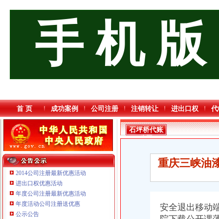
手 机 版
首 页
成功案例
公司注册
注销转让
进出口权
代
石坪桥代账
公司
重庆三峡油漆
2014公司注册最新优惠活动
进出口权优惠活动
年度公司注册最新优惠活动
重庆鸽牌电线电缆有限公司 渝北10010万 (进出口权)
年度活动公司注册送优惠
安全退出移动
重庆傲志众达投资咨询有限责任公司 渝九1000万 （增资）
公示公告