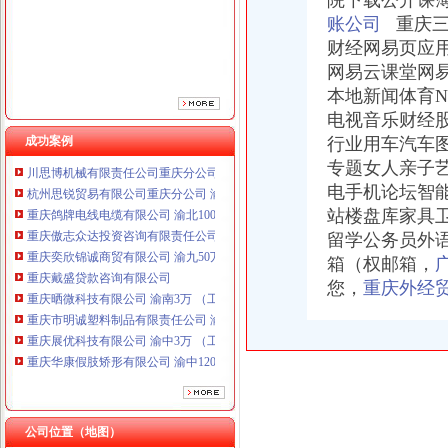
院下载公开课薄
重庆奕欣锦诚商贸有限公司 渝九50万 （工商注册）
账公司
重庆三
重庆戴盛贷款咨询有限公司
财经网易页应
重庆晒微科技有限公司 渝南3万 （工商注册）
网易云课堂网
重庆市明诚塑料制品有限责任公司 渝高100万 （进出口权）
本地新闻体育N
重庆展优科技有限公司 渝中3万 （工商注册）
重庆华康假肢矫形有限公司 渝中120万 （增资）
电视音乐财经
重庆佳技维科技发展有限公司 渝南100万 （进出口权）
成功案例
行业用车汽车
川思博机械有限责任公司重庆分公司 渝江 （工商注册）
专题女人亲子
杭州思锐贸易有限公司重庆分公司 渝中 （工商注册）
电手机论坛智
重庆鸽牌电线电缆有限公司 渝北10010万 (进出口权)
站楼盘库家具
重庆傲志众达投资咨询有限责任公司 渝九1000万 （增资）
留学公务员外语
重庆奕欣锦诚商贸有限公司 渝九50万 （工商注册）
箱（权邮箱，
重庆戴盛贷款咨询有限公司
重庆晒微科技有限公司 渝南3万 （工商注册）
您，
重庆外经
重庆市明诚塑料制品有限责任公司 渝高100万 （进出口权）
重庆展优科技有限公司 渝中3万 （工商注册）
重庆华康假肢矫形有限公司 渝中120万 （增资）
重庆佳技维科技发展有限公司 渝南100万 （进出口权）
川思博机械有限责任公司重庆分公司 渝江 （工商注册）
杭州思锐贸易有限公司重庆分公司 渝中 （工商注册）
公司位置（地图）