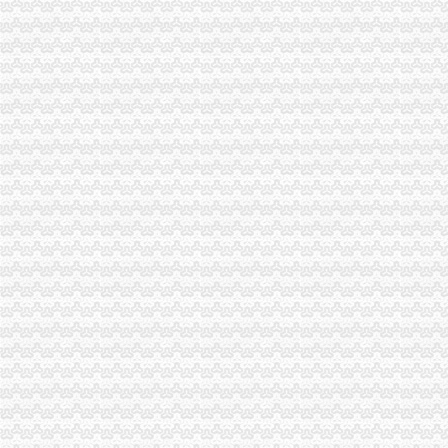
重庆代理公司注册、代理个体注册、代理记账重庆工商年检今题网
【重庆石坪桥其他类型代驾/司机公司】-重庆赶集网
重庆钢运置业代理有限公司石坪桥分公司_重庆市_渝中区_企业在线
【九龙坡区石坪桥公司代办注册,可以注册公司】价格,厂家,图片,
重庆利安科技有限公司石坪桥后街代理缴费厅--介绍信息
石坪桥、陈家坪会计培训去哪里？【杨家坪吧】_百度贴吧
【重庆九龙坡石坪桥注册公司_代理注册公司_工商注册】-重庆工商注
重庆九龙坡石坪桥诉讼代理信息,重庆九龙坡石坪桥诉讼代理服务,
重庆钢运置业代理有限公司石坪桥分公司
重庆市九龙坡区石坪桥正街24号附7号商业房屋_重庆市渝中区人民法
重庆便捷代理记账有限公司,主营：代办工商；代理记账；税务咨询；
时尚流行服饰处理售后一件代发-石坪桥代理/招商加盟|重庆酷易搜
重庆钢运置业代理有限公司石坪桥分公司
【金山桥公司代账、注册、价格低_专利注册】-专利注册-徐州赶集网
重庆市九龙坡区石坪桥后街12号的办公用房_重庆市第五中级人民法院
重庆石坪桥会计实操做账的学习班哪个好-报名在线
重庆生力运贸有限责任公司石坪桥火车票代售处联系方式_信用报告_
银桥代账公司|代账公司怎么样|金厚会计师（优质商家）_南京金厚会计
重庆市大泽置业代理有限公司石坪桥正街店联系方式_信用报告_工商信
厂家直销大量职业套装现货全国低价批发-石坪桥代理/招商加盟|重庆
桥北高新企业代账多少钱为您省心-中介-十堰网