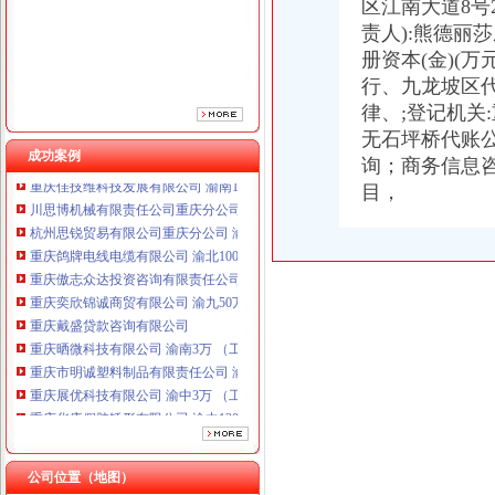
区江南大道8号2栋
重庆傲志众达投资咨询有限责任公司 渝九1000万 （增资）
重庆奕欣锦诚商贸有限公司 渝九50万 （工商注册）
责人):熊德丽莎
重庆戴盛贷款咨询有限公司
册资本(金)(
重庆晒微科技有限公司 渝南3万 （工商注册）
行、
九龙坡区
重庆市明诚塑料制品有限责任公司 渝高100万 （进出口权）
律、;登记机关
重庆展优科技有限公司 渝中3万 （工商注册）
无石坪桥代账
重庆华康假肢矫形有限公司 渝中120万 （增资）
成功案例
询；商务信息
重庆佳技维科技发展有限公司 渝南100万 （进出口权）
目，
川思博机械有限责任公司重庆分公司 渝江 （工商注册）
杭州思锐贸易有限公司重庆分公司 渝中 （工商注册）
重庆鸽牌电线电缆有限公司 渝北10010万 (进出口权)
重庆傲志众达投资咨询有限责任公司 渝九1000万 （增资）
重庆奕欣锦诚商贸有限公司 渝九50万 （工商注册）
重庆戴盛贷款咨询有限公司
重庆晒微科技有限公司 渝南3万 （工商注册）
重庆市明诚塑料制品有限责任公司 渝高100万 （进出口权）
重庆展优科技有限公司 渝中3万 （工商注册）
重庆华康假肢矫形有限公司 渝中120万 （增资）
重庆佳技维科技发展有限公司 渝南100万 （进出口权）
川思博机械有限责任公司重庆分公司 渝江 （工商注册）
杭州思锐贸易有限公司重庆分公司 渝中 （工商注册）
公司位置（地图）