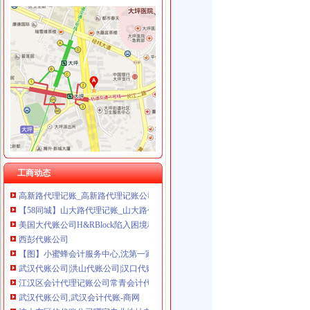
巴福
索罗·基格巴福里·纪尧姆_百度百科
【重庆巴福健康主管招聘网_健康主管招聘信息】-重庆智联招聘
重庆巴福到巴福可乘坐公交车：-重庆公交车网
【重庆市九龙坡区巴福再生棉纱厂供应多种高品质的牛仔手套】价
加吕布巴福太多
渝州路代账公司
大智路轻轨站、街道口地铁口代账公司招会计、会计助理！-求职招聘
代理记账财务审计工商注册-海口58同城
工商动态
高新路代理记账_高新路代理记账公司_高新路代理记账服务-qd8.com.cn
【58同城】山大路代理记账_山大路代理记账公司
美国大代账公司H&RBlock陷入困境税务门店经营的出路在何方？_
西彭代账公司
【图】小蜜蜂会计服务中心,沈第一家连锁代账公司_沈会计审计_
武汉代账公司|洪山代账公司|汉口代账公司—武汉企越财务咨询有限公司
江汉区会计代理记账公司常青会计代账公司常青财务会计-武汉酷易搜
武汉代账公司,武汉会计代账-商网
沈大东区的代账公司哪家专业地址在哪沈记账报税今题网