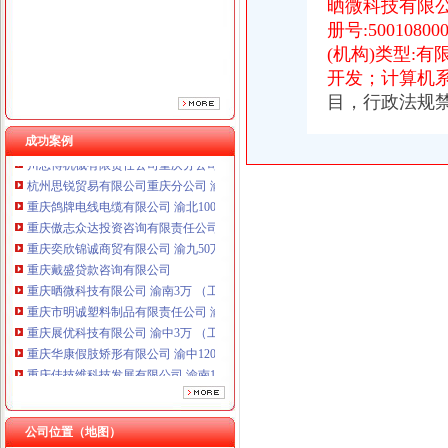
重庆奕欣锦诚商贸有限公司 渝九50万 （工商注册）
晒微科技有限公
重庆戴盛贷款咨询有限公司
册号:5001080
重庆晒微科技有限公司 渝南3万 （工商注册）
(机构)类型:有
重庆市明诚塑料制品有限责任公司 渝高100万 （进出口权）
开发；计算机
重庆展优科技有限公司 渝中3万 （工商注册）
目，
行政法规
重庆华康假肢矫形有限公司 渝中120万 （增资）
重庆佳技维科技发展有限公司 渝南100万 （进出口权）
成功案例
川思博机械有限责任公司重庆分公司 渝江 （工商注册）
杭州思锐贸易有限公司重庆分公司 渝中 （工商注册）
重庆鸽牌电线电缆有限公司 渝北10010万 (进出口权)
重庆傲志众达投资咨询有限责任公司 渝九1000万 （增资）
重庆奕欣锦诚商贸有限公司 渝九50万 （工商注册）
重庆戴盛贷款咨询有限公司
重庆晒微科技有限公司 渝南3万 （工商注册）
重庆市明诚塑料制品有限责任公司 渝高100万 （进出口权）
重庆展优科技有限公司 渝中3万 （工商注册）
重庆华康假肢矫形有限公司 渝中120万 （增资）
重庆佳技维科技发展有限公司 渝南100万 （进出口权）
川思博机械有限责任公司重庆分公司 渝江 （工商注册）
杭州思锐贸易有限公司重庆分公司 渝中 （工商注册）
公司位置（地图）