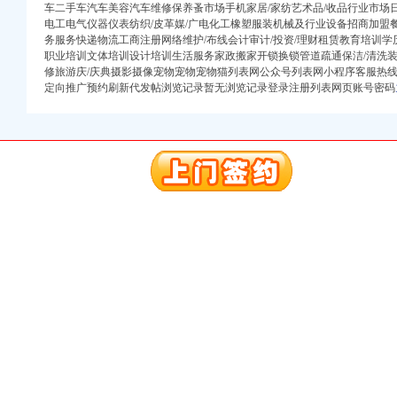
车二手车汽车美容汽车维修保养蚤市场手机家居/家纺艺术品/收品行业市场日
册）
电工电气仪器仪表纺织/皮革媒/广电化工橡塑服装机械及行业设备招商加盟
务服务快递物流工商注册网络维护/布线会计审计/投资/理财租赁教育培训
职业培训文体培训设计培训生活服务家政搬家开锁换锁管道疏通保洁/清洗
（进出口权）
修旅游庆/庆典摄影摄像宠物宠物宠物猫列表网公众号列表网小程序客服热
定向推广预约刷新代发帖浏览记录暂无浏览记录登录注册列表网页账号密码
）
出口权）
商注册）
注册）
口权)
万 （增资）
册）
（进出口权）
）
出口权）
商注册）
注册）