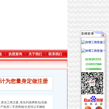
名
执照查询
关于我们
联系我们
02363653351
13320337068
13368080804
计为您量身定做注册
青岛工商注册_青岛列表网青岛[切换
产租房二手房商铺/生意转让车辆租