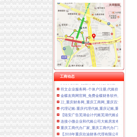
重庆代账公司
0123_重庆会计兼职代账,重庆会计代账公司,重
【顺庆会计专业代账】-代理记帐-蚌埠赶集网
怎样找到一家好的代理记账、代办工商的代办公
【代账公司招实习会计,无锡艾蒙财务管理咨询
【慧算账代账公司提供工商注册代理记账】-代
成都公司地址变更代办-公司变更服务进度代账
江北：为小微企业购买“代账”服务
工商动态
大行代账公司_金厚会计师_代账公司有哪些_江
符文企业服务网–个体户注册,代账价格,代账公司
金蝶友商网官网_免费金蝶财务软件,进销存软件
22_重庆财务网_重庆工商网_重庆百业网
代理记账-重庆代理代账,重庆记账,重庆工商代办
【陆安广告芜湖会计代账芜湖代账会计公司】-
连接小微企业和代账公司大账房发布π战略---至
重庆工商代办厂家_重庆工商代办厂家/公司-阿
【2018年重庆欣渝财务代理有限公司新招聘信息
【安安专业代账公司】-公司注册-铁岭赶集网