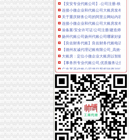
连接小微企业和代账公司大账房发布π战略-科技I
关于重庆财务公司的阿里云网站内容、产品介
连接小微企业和代账公司大账房发布π战略-牛
渝备案/安全许可证/公司注册/建造师挂靠/各种
扬州代账公司扬州代账公司哪家好扬州公瑾财务咨
【良佐财务代账】良佐财务代账电话,良佐财务
【德州友诚代理记账有限公司_高效低费代办公司
大账房：定位小微企业大账房以智能财税切入统
【事务所专业代账公司,优质服务让您满意_公司
广东某开代账公司项目股权融资300万元-选项目
重庆麦积财务管理有限责任公司–页
【新公司免费注册月代帐免费专业代账会计】-
会计服务企业名录_会计服务企业黄页_网商之
E代账下载|E代账下载v0.1.28_红鼠网
重庆国诚财税咨询有限公司
财务代账公司,合同有效期内,擅自变更会计服务
4月30日江北智成重庆应往届毕业生专场招聘会
【收费透明公司注册变更会计代账】-代理记帐
武汉代账公司哪家可靠？武汉专业代账会计-培
重庆亿源财税咨询有限公司招聘信息_电话_地址
【江西匠才财务咨询有限公司_代理记账免费工商