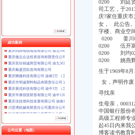
0200 刘廷贤
司工艺，于20
庆?家住重庆
女， 此公告
字楼、商业空
0200 姜川
成功案例
0200 伍开
重庆鸽牌电线电缆有限公司 渝北10010万 (进出口权)
重庆傲志众达投资咨询有限责任公司 渝九1000万 （增资）
0200 刘均
重庆奕欣锦诚商贸有限公司 渝九50万 （工商注册）
0200 姚燕
重庆戴盛贷款咨询有限公司
生于1969年8月
重庆晒微科技有限公司 渝南3万 （工商注册）
重庆市明诚塑料制品有限责任公司 渝高100万 （进出口权）
女，声明作废
重庆展优科技有限公司 渝中3万 （工商注册）
重庆华康假肢矫形有限公司 渝中120万 （增资）
寻找亲
重庆佳技维科技发展有限公司 渝南100万 （进出口权）
川思博机械有限责任公司重庆分公司 渝江 （工商注册）
生母亲，0003
杭州思锐贸易有限公司重庆分公司 渝中 （工商注册）
中国银行股份
重庆鸽牌电线电缆有限公司 渝北10010万 (进出口权)
高级工程师专
重庆傲志众达投资咨询有限责任公司 渝九1000万 （增资）
起45日内来我
重庆奕欣锦诚商贸有限公司 渝九50万 （工商注册）
公司位置（地图）
博客读书教育
重庆戴盛贷款咨询有限公司