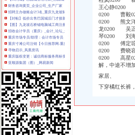
程岚0200 
财务咨询黄页_企业公司_生产厂家
王心静0200
招聘主办做账会计3名_重庆九龙坡财务/审计/金融-重庆E同城
【封帖】低价出售巴国城后门才接新房一室一厅只需22万（先到先得
0200 曹毅
【图】九龙坡石桥铺电脑城工商注册代理/代理记账/审计_重庆工商注册
0200 熊文
招收会计学员（重庆）_会计_论坛_天涯社区
龙0200 吴
重庆市场专员/助理：会计市场专员（兼职）-重庆爱问分类
琴0200 刘
重庆寸滩公司注销【今日推荐网-重庆工商/税务/财务】
0200 傅定
寻物启示_凤凰资讯
0200 费晓
重庆版权变更：诚信商标服务商标变更只需800元包授权-重庆爱问分类
0200 高星
亚顺源集团（图）_网易新闻
万事通_新浪新闻
解，中途不增
万事通_新浪新闻
家居、
寻物启示（图）_手机网易网
寻物启示-新闻频道-华龙网
下穿橘红长裤
创业·致富_网易新闻
颐之时巴国城开店_网易财经
重庆云联惠联盟商家（QQ）_轻应用webapp-兔展H5作品
重庆南岸南坪公司注册、公司变更、公司注销【今日推荐网-重庆工商/
渝大微企聚集园区将运营附近楼盘盼升值-重庆搜狐焦点
重庆云联惠联盟商家（QQ）_轻应用webapp-兔展H5作品
晨报万事通|重庆|渝中区_凤凰资讯
巴国城九龙坡财税代账,疑难财务咨询,企业验资_重庆会计审计_重庆