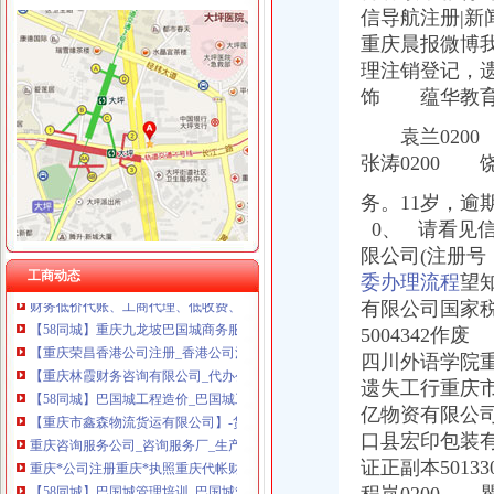
信导航注册|新闻
重庆晒微科技有限公司 渝南3万 （工商注册）
巴国城代账公司
重庆晨报微博
重庆市明诚塑料制品有限责任公司 渝高100万 （进出口权）
巴国研制新型坦克外形接近中国99G（组图）_新闻_腾讯网
重庆展优科技有限公司 渝中3万 （工商注册）
理注销登记，
财务代账公司怎么选择？-博财务-商务服务-梦之城国际娱乐论坛
重庆华康假肢矫形有限公司 渝中120万 （增资）
饰 蕴华教
中日合作生产“第三代”威驰轿车昨日在天津下线_广州房地产_房掌柜
重庆佳技维科技发展有限公司 渝南100万 （进出口权）
余杭中泰安诚财务专业代账报税整账公司会计做账拿账-杭州58同城
袁兰0200 
川思博机械有限责任公司重庆分公司 渝江 （工商注册）
【58同城】前进广场代理记账_前进广场代理记账公司
杭州思锐贸易有限公司重庆分公司 渝中 （工商注册）
张涛0200 饶
【巴国城会计招聘网|巴国城会计师招聘信息】-重庆58同城
【58同城】巴国城财务会计_巴国城财会_巴国城评估
务。11岁，逾
【58同城】重庆九龙坡巴国城工商注册_公司注册代理_代办注册公司价
0、 请看见
【重庆巴国城代理记帐公司|会计代理记账价格|代理记账收费】-重庆赶
限公司(注册号
九龙坡巴国城金科旁记账会计代理记账报税审计报告重庆代理记账
工商动态
委办理流程
望
财务低价代账、工商代理、低收费、可提供地址-公司注册-重庆百
有限公司国家
【58同城】重庆九龙坡巴国城商务服务_巴国城商务服务频道_巴国城商
5004342
【重庆荣昌香港公司注册_香港公司注册公司_重庆荣昌香港公司注册代
【重庆林霞财务咨询有限公司_代办公司注册,代办工商执照、代理记
四川外语学院
【58同城】巴国城工程造价_巴国城工程造价公司
遗失工行重庆
【重庆市鑫森物流货运有限公司】-货物运输-重庆赶集网
亿物资有限公司
重庆咨询服务公司_咨询服务厂_生产厂家企业公司
口县宏印包装
重庆*公司注册重庆*执照重庆代帐财务代理重庆公司注册今题网
证正副本50
【58同城】巴国城管理培训_巴国城管理培训课程_巴国城培训管理