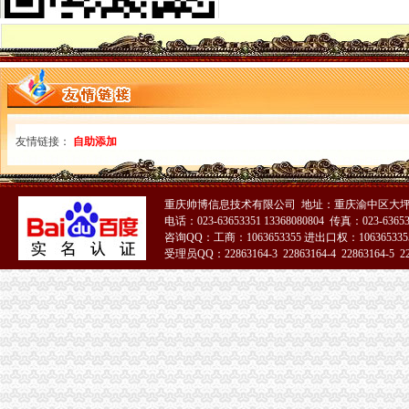
华生园糕专卖店新鲜糕生日糕祝寿糕重庆糕巴国城糕_淘
古钱-搜百科
油价涨不停捧车族好囧为省油有车难开（转载）_重庆_论坛_天涯社区
全国开发商动态全部_全国房产新闻（581）-吉屋网
[年报]保利地产：2010年年度报告-[中财网]
杨家坪代账公司招聘_列表网
【重庆九龙坡代帐报税】_重庆列表网
友情链接：
自助添加
国内新闻-新闻频道
重庆出台酒令与限宴规定_正义网
重庆市大渡口区诗路2号附38号_重庆市第五中级人民法院
重庆帅博信息技术有限公司 地址：重庆渝中区大坪
国内新闻-新闻频道
电话：023-63653351 13368080804 传真：023-6365
重庆新闻_重庆资讯_新浪重庆_新浪网
咨询QQ：工商：1063653355 进出口权：1063653355
重庆新闻_重庆资讯_新浪重庆_新浪网
受理员QQ：22863164-3 22863164-4 22863164-5 228
【图】九龙坡巴国城二郎片区代账会计公司注册报税会计_重庆工商注
51La
巴国城代账公司
巴国研制新型坦克外形接近中国99G（组图）_新闻_腾讯网
财务代账公司怎么选择？-博财务-商务服务-梦之城国际娱乐论坛
中日合作生产“第三代”威驰轿车昨日在天津下线_广州房地产_房掌柜
余杭中泰安诚财务专业代账报税整账公司会计做账拿账-杭州58同城
【58同城】前进广场代理记账_前进广场代理记账公司
【巴国城会计招聘网|巴国城会计师招聘信息】-重庆58同城