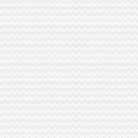
重庆版权变更：诚信商标服务商标变更只需800元包授权-重庆爱问分类
亚顺源集团（图）_网易新闻
万事通_新浪新闻
万事通_新浪新闻
寻物启示（图）_手机网易网
寻物启示-新闻频道-华龙网
创业·致富_网易新闻
颐之时巴国城开店_网易财经
重庆云联惠联盟商家（QQ）_轻应用webapp-兔展H5作品
重庆南岸南坪公司注册、公司变更、公司注销【今日推荐网-重庆工商/
渝大微企聚集园区将运营附近楼盘盼升值-重庆搜狐焦点
重庆云联惠联盟商家（QQ）_轻应用webapp-兔展H5作品
晨报万事通|重庆|渝中区_凤凰资讯
巴国城九龙坡财税代账,疑难财务咨询,企业验资_重庆会计审计_重庆
华生园糕专卖店新鲜糕生日糕祝寿糕重庆糕巴国城糕_淘
古钱-搜百科
油价涨不停捧车族好囧为省油有车难开（转载）_重庆_论坛_天涯社区
全国开发商动态全部_全国房产新闻（581）-吉屋网
[年报]保利地产：2010年年度报告-[中财网]
杨家坪代账公司招聘_列表网
【重庆九龙坡代帐报税】_重庆列表网
国内新闻-新闻频道