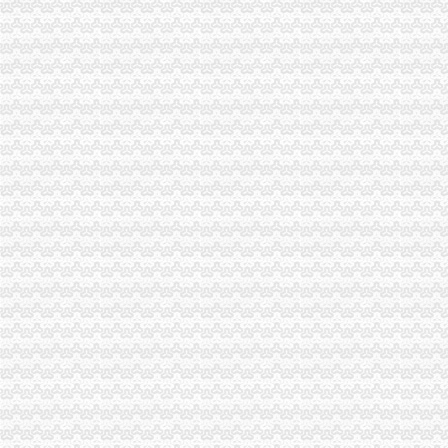
【58同城】巴国城财务会计_巴国城财会_巴国城评估
【58同城】重庆九龙坡巴国城工商注册_公司注册代理_代办注册公司价
【重庆巴国城代理记帐公司|会计代理记账价格|代理记账收费】-重庆赶
九龙坡巴国城金科旁记账会计代理记账报税审计报告重庆代理记账
财务低价代账、工商代理、低收费、可提供地址-公司注册-重庆百
【58同城】重庆九龙坡巴国城商务服务_巴国城商务服务频道_巴国城商
【重庆荣昌香港公司注册_香港公司注册公司_重庆荣昌香港公司注册代
【重庆林霞财务咨询有限公司_代办公司注册,代办工商执照、代理记
【58同城】巴国城工程造价_巴国城工程造价公司
【重庆市鑫森物流货运有限公司】-货物运输-重庆赶集网
重庆咨询服务公司_咨询服务厂_生产厂家企业公司
重庆*公司注册重庆*执照重庆代帐财务代理重庆公司注册今题网
【58同城】巴国城管理培训_巴国城管理培训课程_巴国城培训管理
财务咨询黄页_企业公司_生产厂家
招聘主办做账会计3名_重庆九龙坡财务/审计/金融-重庆E同城
【封帖】低价出售巴国城后门才接新房一室一厅只需22万（先到先得
【图】九龙坡石桥铺电脑城工商注册代理/代理记账/审计_重庆工商注册
招收会计学员（重庆）_会计_论坛_天涯社区
重庆市场专员/助理：会计市场专员（兼职）-重庆爱问分类
重庆寸滩公司注销【今日推荐网-重庆工商/税务/财务】
寻物启示_凤凰资讯