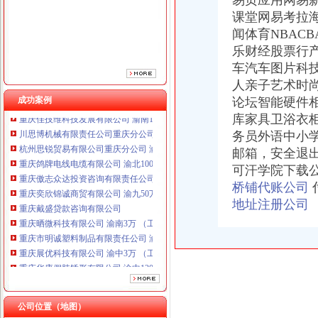
易页应用网易
重庆傲志众达投资咨询有限责任公司 渝九1000万 （增资）
课堂网易考拉
重庆奕欣锦诚商贸有限公司 渝九50万 （工商注册）
闻体育NBAC
重庆戴盛贷款咨询有限公司
重庆晒微科技有限公司 渝南3万 （工商注册）
乐财经股票行
重庆市明诚塑料制品有限责任公司 渝高100万 （进出口权）
车汽车图片科
重庆展优科技有限公司 渝中3万 （工商注册）
人亲子艺术时
重庆华康假肢矫形有限公司 渝中120万 （增资）
成功案例
论坛智能硬件
重庆佳技维科技发展有限公司 渝南100万 （进出口权）
库家具卫浴衣
川思博机械有限责任公司重庆分公司 渝江 （工商注册）
务员外语中小学
杭州思锐贸易有限公司重庆分公司 渝中 （工商注册）
邮箱，安全退
重庆鸽牌电线电缆有限公司 渝北10010万 (进出口权)
重庆傲志众达投资咨询有限责任公司 渝九1000万 （增资）
可汗学院下载公
重庆奕欣锦诚商贸有限公司 渝九50万 （工商注册）
桥铺代账公司
重庆戴盛贷款咨询有限公司
地址注册公司
重庆晒微科技有限公司 渝南3万 （工商注册）
重庆市明诚塑料制品有限责任公司 渝高100万 （进出口权）
重庆展优科技有限公司 渝中3万 （工商注册）
重庆华康假肢矫形有限公司 渝中120万 （增资）
重庆佳技维科技发展有限公司 渝南100万 （进出口权）
川思博机械有限责任公司重庆分公司 渝江 （工商注册）
杭州思锐贸易有限公司重庆分公司 渝中 （工商注册）
公司位置（地图）