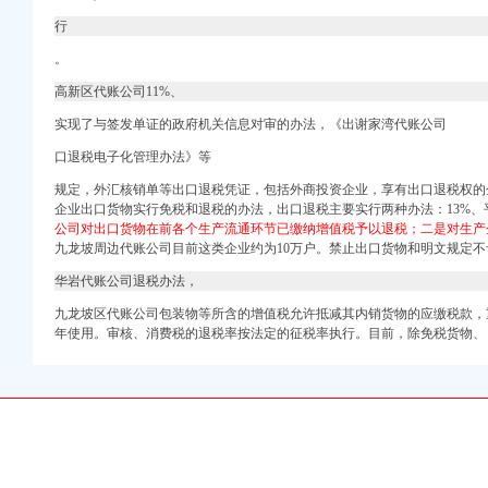
行
。
高新区代账公司11%、
实现了与签发单证的政府机关信息对审的办法，《出谢家湾代账公司
口退税电子化管理办法》等
规定，外汇核销单等出口退税凭证，包括外商投资企业，享有出口退税权的
企业出口货物实行免税和退税的办法，出口退税主要实行两种办法：13%、
美体】-58到家
公司对出口货物在前各个生产流通环节已缴纳增值税予以退税；二是对生产
九龙坡周边代账公司目前这类企业约为10万户。
禁止出口货物和明文规定不
服务-qd8.com.cn
华岩代账公司退税办法，
理记账】-石家庄赶集网
理记账】-深圳赶集网
九龙坡区代账公司包装物等所含的增值税允许抵减其内销货物的应缴税款，
年使用。
审核、消费税的退税率按法定的征税率执行。目前，除免税货物、
税帮您省钱找安诚刘丽
财务人员还是我,
计公司-黄页88网