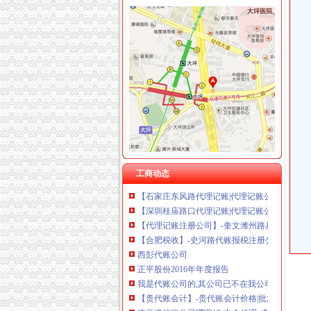
巴福
重庆巴福小学,地图
【重庆巴福旺铺转让】-重庆我要出兑网
重庆巴福汽车销售有限公司
巴福火锅-石家庄美团网
【巴福镇美容美体_巴福镇美体塑身_巴福镇上门
渝州路代账公司
海东路代理记账_海东路代理记账公司_海东路代理记账
工商动态
【石家庄东风路代理记账|代理记账公司|会计代
【深圳桂庙路口代理记账|代理记账公司|会计代
【代理记账注册公司】-奎文潍州路易登网
【合肥税收】-史河路代账报税注册公司合理避
西彭代账公司
正平股份2016年年度报告
我是代账公司的,其公司已不在我公司代账了,但
【贵代账会计】-贵代账会计价格|批发-贵代账会
连云港代账公司哪家好-中介代理-成都商报