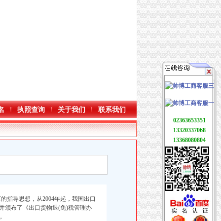
名
执照查询
关于我们
联系我们
02363653351
13320337068
13368080804
度
的指导思想，从2004年起，我国出口
并颁布了《出口货物退(免)税管理办
，