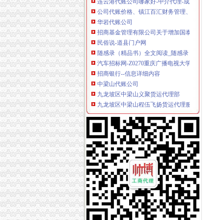
公司代账价格、镇江百汇财务管理、镇江公司
华岩代账公司
招商基金管理有限公司关于增加国泰君安证券
民俗说-道县门户网
随感录（精品书）全文阅读_随感录（精品书）
汽车招标网-Z0270重庆广播电视大学重庆工
招商银行--信息详细内容
中梁山代账公司
九龙坡区中梁山义聚货运代理部
九龙坡区中梁山程伍飞扬货运代理服务部_【信
凯峰展柜加盟加盟_代理_凯峰展柜加盟_电话_加
水浒（2011年鞠觉亮执导的电视剧）_百度百科
文艺青年混就是路一条
杨家坪代账公司
重庆市九龙坡区杨家坪转盘“跃华大厦”第四层的
杨家坪商圈招待所转让电话_网易新闻
重庆荣昌工商证代办_列表网
佳越睿航“代理记账行业商业模式设计”_搜狐其
康联工商——凤凰房产北京
谢家湾代账公司
薛兴唐、张延牛非法拘一案-判裁案例-110网
临清古城研究-人人小站