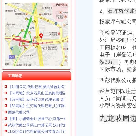
杨家坪代账公司
2、
石坪桥代账
杨家坪代账公司
巴福
商检登记证14
九龙坡区巴福镇委附近快递员电话-快递100
外汇局核销证登
巴福尔-石家庄集采论坛-搜狐家居网
工商核名02、代
索罗·基格巴福里·纪尧姆_百度百科
电子口岸登记1
【重庆巴福健康主管招聘网_健康主管招聘信息】-重庆智联招聘
然3万、
）再办
重庆巴福到巴福可乘坐公交车：-重庆公交车网
国际市场。验
渝州路代账公司
【工业大道南代理记账纳税申报燕翔路注册公司鸿正会计的图片】-海
工商动态
西彭代账公司
【注册公司,代理记账,就找迪盈财务】-长安路易登网
【58同城】北京石景山玉泉路代理记账_玉泉路代理记账公司
经营范围3.注
【58同城】新华路街道代理记账_新华路街道代理记账公司
人员上岗证与
【58同城】辽河路代理记账_辽河路代理记账公司
小型内资外贸
西彭代账公司
【图】小蜜蜂会计服务中心,沈第一家连锁代账公司_沈会计审计_
九龙坡周边
武汉代账公司|洪山代账公司|汉口代账公司—武汉企越财务咨询有限公司
江汉区会计代理记账公司常青会计代账公司常青财务会计-武汉酷易搜
武汉代账公司,武汉会计代账-商网