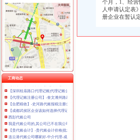
个月，1、经
人申请认定表
册企业在暂认
巴福
重庆巴福小学,地图
【重庆巴福旺铺转让】-重庆我要出兑网
重庆巴福汽车销售有限公司
巴福火锅-石家庄美团网
【巴福镇美容美体_巴福镇美体塑身_巴福镇上门美体】-58到家
渝州路代账公司
工商动态
【石家庄东风路代理记账|代理记账公司|会计代理记账】-石家庄赶集网
【深圳桂庙路口代理记账|代理记账公司|会计代理记账】-深圳赶集网
【代理记账注册公司】-奎文潍州路易登网
【合肥税收】-史河路代账报税注册公司合理避税帮您省钱找安诚刘丽
【成都武侯区企业该如何选择代理记账公司】-青羊致民路易登网
西彭代账公司
我是代账公司的,其公司已不在我公司代账了,但财务人员还是我,
【贵代账会计】-贵代账会计价格|批发-贵代账会计公司-黄页88网
连云港代账公司哪家好-中介代理-成都商报
公司代账价格、镇江百汇财务管理、镇江公司代账价格