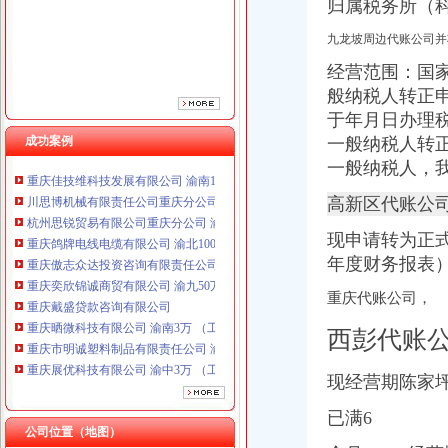
归属税务所（
重庆傲志众达投资咨询有限责任公司 渝九1000万 （增资）
重庆奕欣锦诚商贸有限公司 渝九50万 （工商注册）
九龙坡周边代账公司并
重庆戴盛贷款咨询有限公司
经营范围：国
重庆晒微科技有限公司 渝南3万 （工商注册）
般纳税人转正
重庆市明诚塑料制品有限责任公司 渝高100万 （进出口权）
于年月日
办理
重庆展优科技有限公司 渝中3万 （工商注册）
成功案例
一般纳税人转
重庆华康假肢矫形有限公司 渝中120万 （增资）
重庆佳技维科技发展有限公司 渝南100万 （进出口权）
一般纳税人，
川思博机械有限责任公司重庆分公司 渝江 （工商注册）
高新区代账公
杭州思锐贸易有限公司重庆分公司 渝中 （工商注册）
重庆鸽牌电线电缆有限公司 渝北10010万 (进出口权)
现申请转为正
重庆傲志众达投资咨询有限责任公司 渝九1000万 （增资）
年度财务报表
重庆奕欣锦诚商贸有限公司 渝九50万 （工商注册）
重庆戴盛贷款咨询有限公司
重庆代账公司，
重庆晒微科技有限公司 渝南3万 （工商注册）
重庆市明诚塑料制品有限责任公司 渝高100万 （进出口权）
西彭代账
重庆展优科技有限公司 渝中3万 （工商注册）
重庆华康假肢矫形有限公司 渝中120万 （增资）
现经营期陈家
重庆佳技维科技发展有限公司 渝南100万 （进出口权）
已满6
川思博机械有限责任公司重庆分公司 渝江 （工商注册）
公司位置（地图）
杭州思锐贸易有限公司重庆分公司 渝中 （工商注册）